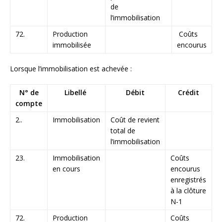
de
l’immobilisation
72.
Production
Coûts
immobilisée
encourus
Lorsque l’immobilisation est achevée :
N° de
Libellé
Débit
Crédit
compte
2..
Immobilisation
Coût de revient
total de
l’immobilisation
23.
Immobilisation
Coûts
en cours
encourus
enregistrés
à la clôture
N-1
72.
Production
Coûts