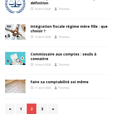
définition
16 avril 2020
Thomas
Intégration fiscale régime mère fille : que
choisir ?
15 avril 2020
Thomas
Commissaire aux comptes : seuils à
connaitre
14 avril 2020
Thomas
Faire sa comptabilité soi même
11 avril 2020
Thomas
«
1
2
3
»