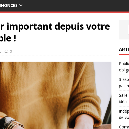
ANNONCES
r important depuis votre
le !
ART
t
0
Publi
oblig
3 asp
pas n
Salle
idéal 
Indép
de vo
Comme