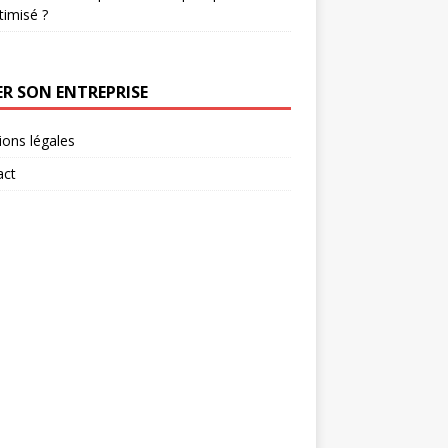
timisé ?
ER SON ENTREPRISE
ons légales
act