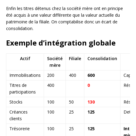
Enfin les titres détenus chez la société mère ont en principe
été acquis à une valeur différente que la valeur actuelle du
patrimoine de la filiale. On comptabilise donc un écart de
consolidation.
Exemple d’intégration globale
Actif
Société
Filiale
Consolidation
Pa
mère
Immobilisations
200
400
600
Capita
Titres de
400
0
Réser
participations
Stocks
100
50
130
Résult
Créances
100
25
125
Dette
clients
Trésorerie
100
25
125
Intér
minor