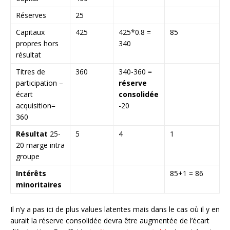
Réserves
25
Capitaux
425
425*0.8 =
85
propres hors
340
résultat
Titres de
360
340-360 =
participation –
réserve
écart
consolidée
acquisition=
-20
360
Résultat
25-
5
4
1
20 marge intra
groupe
Intérêts
85+1 = 86
minoritaires
Il n’y a pas ici de plus values latentes mais dans le cas où il y en
aurait la réserve consolidée devra être augmentée de l’écart