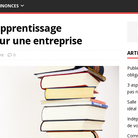
ANNONCES
apprentissage
ur une entreprise
ART
nt
0
Publi
oblig
3 asp
pas n
Salle
idéal 
Indép
de vo
Comme