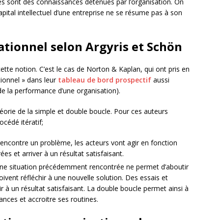
nes sont des connaissances détenues par l’organisation. On
 capital intellectuel d’une entreprise ne se résume pas à son
ationnel selon Argyris et Schön
te notion. C’est le cas de Norton & Kaplan, qui ont pris en
ionnel » dans leur
tableau de bord prospectif
aussi
de la performance d’une organisation).
rie de la simple et double boucle. Pour ces auteurs
océdé itératif;
 rencontre un problème, les acteurs vont agir en fonction
s et arriver à un résultat satisfaisant.
une situation précédemment rencontrée ne permet d’aboutir
doivent réfléchir à une nouvelle solution. Des essais et
r à un résultat satisfaisant. La double boucle permet ainsi à
ances et accroitre ses routines.