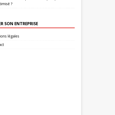
timisé ?
ER SON ENTREPRISE
ons légales
act