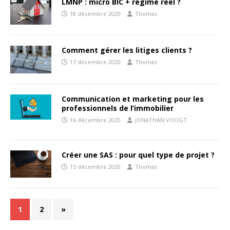
LMNP : micro BIC + régime réel ?
18 décembre 2020
Thomas
Comment gérer les litiges clients ?
17 décembre 2020
Thomas
Communication et marketing pour les
professionnels de l’immobilier
16 décembre 2020
JONATHAN VOOGT
Créer une SAS : pour quel type de projet ?
15 décembre 2020
Thomas
1
2
»